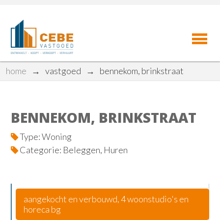
home
→
vastgoed
→
bennekom, brinkstraat
BENNEKOM, BRINKSTRAAT
Type: Woning
Categorie: Beleggen, Huren
aangekocht en verbouwd, 4 woonstudio's en
horeca bg